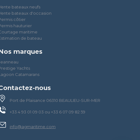
Vente bateaux neufs
Vente bateaux d'occasion
Permis côtier
Permis hauturier
Courtage maritime
Estimation de bateau
Nos marques
Jeanneau
Prestige Yachts
Lagoon Catamarans
Contactez-nous
Port de Plaisance 06310 BEAULIEU-SUR-MER
+33 4 93 01 09 03 ou +33 6 07 09 82 59
info@agmaritime.com