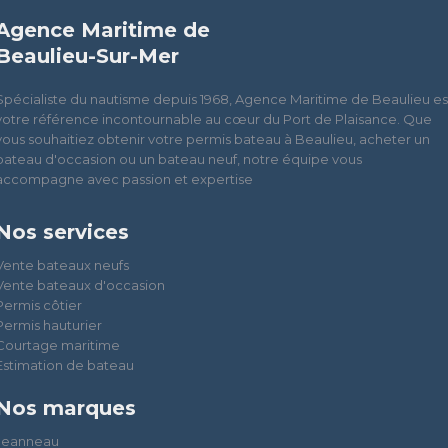
Agence Maritime de
Beaulieu-Sur-Mer
Spécialiste du nautisme depuis 1968, Agence Maritime de Beaulieu es
votre référence incontournable au cœur du Port de Plaisance. Que
vous souhaitiez obtenir votre permis bateau à Beaulieu, acheter un
bateau d'occasion ou un bateau neuf, notre équipe vous
accompagne avec passion et expertise
Nos services
Vente bateaux neufs
Vente bateaux d'occasion
Permis côtier
Permis hauturier
Courtage maritime
Estimation de bateau
Nos marques
Jeanneau