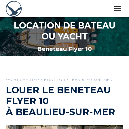
LOCATION DE BATEAU
OU YACHT
Vous êtes ici :
Beneteau Flyer 10
YACHT CHARTER & BOAT TOUR • BEAULIEU-SUR-MER
LOUER LE BENETEAU
FLYER 10
À BEAULIEU-SUR-MER