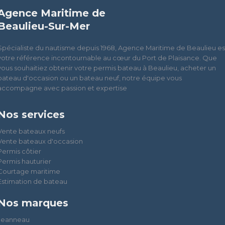
Agence Maritime de
Beaulieu-Sur-Mer
Spécialiste du nautisme depuis 1968, Agence Maritime de Beaulieu es
votre référence incontournable au cœur du Port de Plaisance. Que
vous souhaitiez obtenir votre permis bateau à Beaulieu, acheter un
bateau d'occasion ou un bateau neuf, notre équipe vous
accompagne avec passion et expertise
Nos services
Vente bateaux neufs
Vente bateaux d'occasion
Permis côtier
Permis hauturier
Courtage maritime
Estimation de bateau
Nos marques
Jeanneau