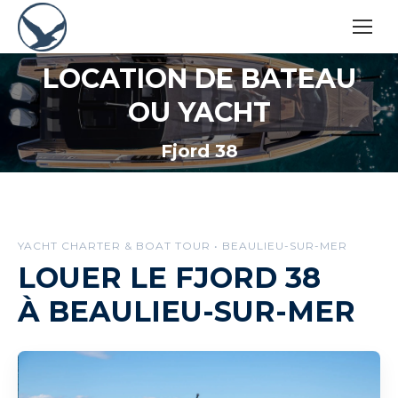
LOCATION DE BATEAU
OU YACHT
Vous êtes ici :
Fjord 38
YACHT CHARTER & BOAT TOUR • BEAULIEU-SUR-MER
LOUER LE FJORD 38
À BEAULIEU-SUR-MER