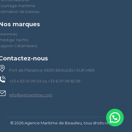
Courtage maritime
Estimation de bateau
Nos marques
Jeanneau
Prestige Yachts
Lagoon Catamarans
Contactez-nous
Port de Plaisance 06310 BEAULIEU-SUR-MER
+33 4 93 01 09 03 ou +33 6 07 09 82 59
info@agmaritime.com
© 2026 Agence Maritime de Beaulieu, tous droits réservés.