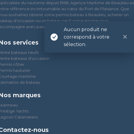
Spécialiste du nautisme depuis 1968, Agence Maritime de Beaulieu es
votre référence incontournable au cœur du Port de Plaisance. Que
vous souhaitiez obtenir votre permis bateau à Beaulieu, acheter un
bateau d'occasion ou un bateau neuf, notre équipe vous
accompagne avec passion et expertise
Aucun produit ne
correspond à votre
Nos services
sélection.
Vente bateaux neufs
Vente bateaux d'occasion
Permis côtier
Permis hauturier
Courtage maritime
Estimation de bateau
Nos marques
Jeanneau
Prestige Yachts
Lagoon Catamarans
Contactez-nous