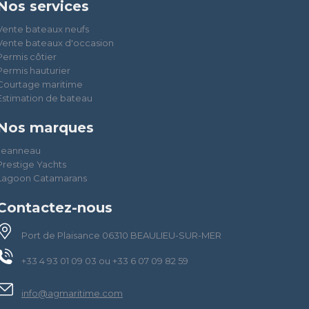
Nos services
Vente bateaux neufs
Vente bateaux d'occasion
Permis côtier
Permis hauturier
Courtage maritime
Estimation de bateau
Nos marques
Jeanneau
Prestige Yachts
Lagoon Catamarans
Contactez-nous
Port de Plaisance 06310 BEAULIEU-SUR-MER
+33 4 93 01 09 03 ou +33 6 07 09 82 59
info@agmaritime.com