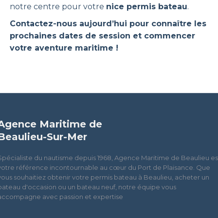
notre centre pour votre
nice permis bateau
.
Contactez-nous aujourd’hui pour connaître les
prochaines dates de session et commencer
votre aventure maritime !
Agence Maritime de
Beaulieu-Sur-Mer
Spécialiste du nautisme depuis 1968, Agence Maritime de Beaulieu es
votre référence incontournable au cœur du Port de Plaisance. Que
vous souhaitiez obtenir votre permis bateau à Beaulieu, acheter un
bateau d'occasion ou un bateau neuf, notre équipe vous
accompagne avec passion et expertise