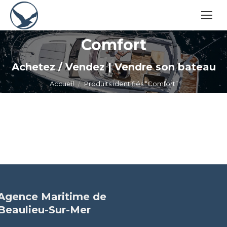
Comfort
Vous êtes ici :
Achetez / Vendez | Vendre son bateau
Accueil
Produits identifiés “Comfort”
Agence Maritime de
Beaulieu-Sur-Mer