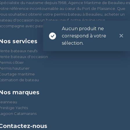
Spécialiste du nautisme depuis 1968, Agence Maritime de Beaulieu es
votre référence incontournable au cœur du Port de Plaisance. Que
vous souhaitiez obtenir votre permis bateau à Beaulieu, acheter un
bateau d'occasion ou un bateau neuf, notre équipe vous
accompagne avec passion et expertise
Aucun produit ne
correspond à votre
Nos services
sélection.
Vente bateaux neufs
Vente bateaux d'occasion
Permis côtier
Permis hauturier
Courtage maritime
Estimation de bateau
Nos marques
Jeanneau
Prestige Yachts
Lagoon Catamarans
Contactez-nous